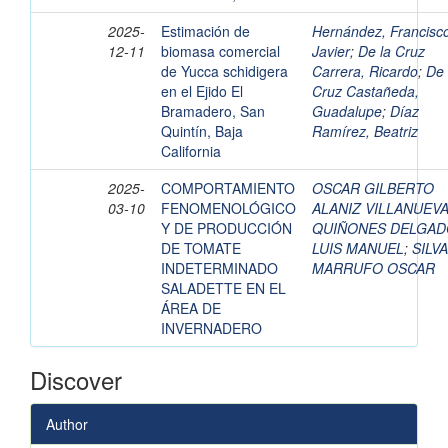
2025-
Estimación de
Hernández, Francisc
12-11
biomasa comercial
Javier
;
De la Cruz
de Yucca schidigera
Carrera, Ricardo
;
De 
en el Ejido El
Cruz Castañeda,
Bramadero, San
Guadalupe
;
Díaz
Quintín, Baja
Ramírez, Beatriz
California
2025-
COMPORTAMIENTO
OSCAR GILBERTO
03-10
FENOMENOLÓGICO
ALANIZ VILLANUEV
Y DE PRODUCCIÓN
QUIÑONES DELGAD
DE TOMATE
LUIS MANUEL
;
SILVA
INDETERMINADO
MARRUFO OSCAR
SALADETTE EN EL
ÁREA DE
INVERNADERO
Discover
Author