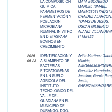
LA COMPOSICION
MATA ESCOBEDO
QUIMICA,
MANUEL ISMAEL,
PARAMETROS DE
MAEM580617HDGT
FERMENTACIÓN Y
CHAIDEZ ALARCON,
POBLACIÓN
TOMAS DE JESUS
;
MICROBIANA
OSCAR GILBERTO
RUMINAL IN VITRO
ALANIZ VILLANUEVA
EN DIETASPARA
IT18E125
BOVINOS EN
CRECIMIENTO
2025-
IDENTIFICACION Y
Aviña Martínez Gabri
05-23
AISLAMIENTO DE
Nicolás,
BACTERIAS
AIMG580303HDGVR
FITOPATOGENAS
González Hernández
EN UN SUELO
Joseline
;
Garcia Pere
AGRICOLA DEL
Jesús,
INSTITUTO
GAPJ570422HDGRR
TECNOLOGICO DEL
VALLE DEL
GUADIANA EN EL
MUNICIPIO DE
DURANGO, DGO.