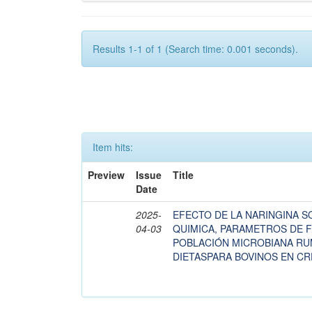
Results 1-1 of 1 (Search time: 0.001 seconds).
Item hits:
Preview
Issue
Title
Date
2025-
EFECTO DE LA NARINGINA 
04-03
QUIMICA, PARAMETROS DE 
POBLACIÓN MICROBIANA RUM
DIETASPARA BOVINOS EN CR