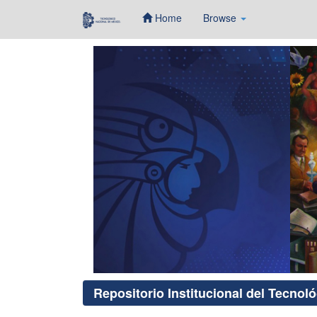
Home
Browse
Skip
navigation
Repositorio Institucional del Tecnol