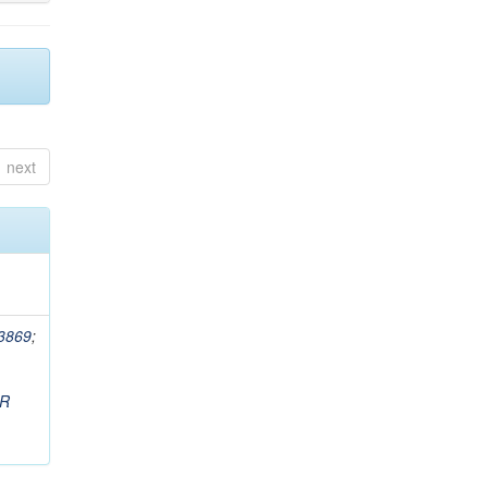
next
3869
;
R