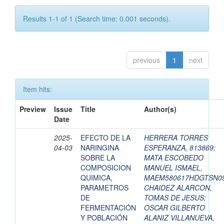
Results 1-1 of 1 (Search time: 0.001 seconds).
previous
1
next
Item hits:
Preview
Issue
Title
Author(s)
Date
2025-
EFECTO DE LA
HERRERA TORRES
04-03
NARINGINA
ESPERANZA, 813869
;
SOBRE LA
MATA ESCOBEDO
COMPOSICION
MANUEL ISMAEL,
QUIMICA,
MAEM580617HDGTSN0
PARAMETROS
CHAIDEZ ALARCON,
DE
TOMAS DE JESUS
;
FERMENTACIÓN
OSCAR GILBERTO
Y POBLACIÓN
ALANIZ VILLANUEVA,