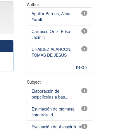
Author
Aguilar Barrios, Alma
1
Yareli
Carrasco Ortiz, Erika
1
Jazmin
CHAIDEZ ALARCON,
1
TOMAS DE JESUS
next >
Subject
Elaboración de
1
biopelículas a bas...
Estimación de biomasa
1
comercial d...
Evaluación de Azospirillum
1