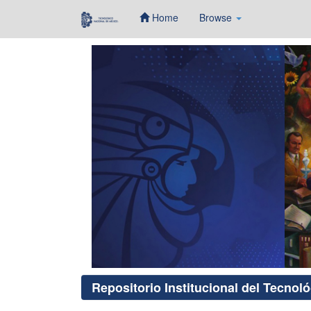
Home
Browse
Skip
navigation
Repositorio Institucional del Tecnol