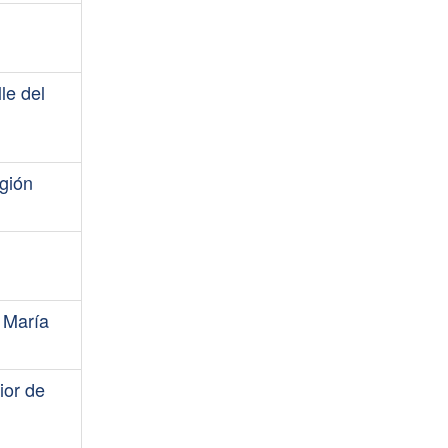
le del
]
egión
a María
ior de