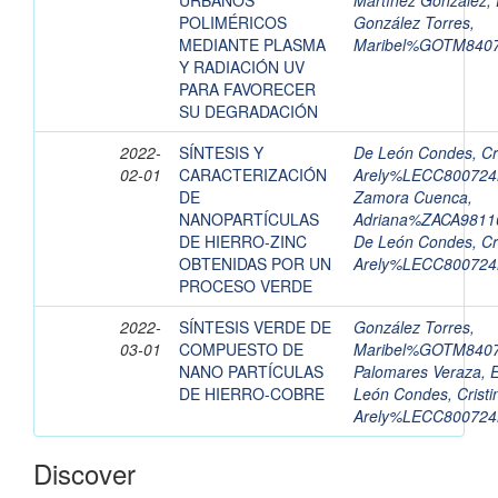
URBANOS
Martínez González,
POLIMÉRICOS
González Torres,
MEDIANTE PLASMA
Maribel%GOTM84
Y RADIACIÓN UV
PARA FAVORECER
SU DEGRADACIÓN
2022-
SÍNTESIS Y
De León Condes, Cri
02-01
CARACTERIZACIÓN
Arely%LECC8007
DE
Zamora Cuenca,
NANOPARTÍCULAS
Adriana%ZACA98
DE HIERRO-ZINC
De León Condes, Cri
OBTENIDAS POR UN
Arely%LECC8007
PROCESO VERDE
2022-
SÍNTESIS VERDE DE
González Torres,
03-01
COMPUESTO DE
Maribel%GOTM84
NANO PARTÍCULAS
Palomares Veraza, 
DE HIERRO-COBRE
León Condes, Cristi
Arely%LECC8007
Discover