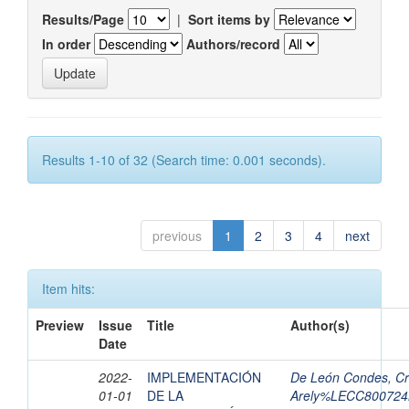
Results/Page
|
Sort items by
In order
Authors/record
Results 1-10 of 32 (Search time: 0.001 seconds).
previous
1
2
3
4
next
Item hits:
Preview
Issue
Title
Author(s)
Date
2022-
IMPLEMENTACIÓN
De León Condes, Cri
01-01
DE LA
Arely%LECC8007