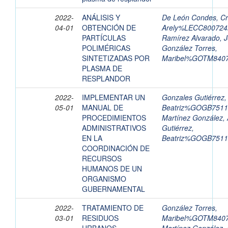
2022-
ANÁLISIS Y
De León Condes, Cri
04-01
OBTENCIÓN DE
Arely%LECC8007
PARTÍCULAS
Ramírez Alvarado, 
POLIMÉRICAS
González Torres,
SINTETIZADAS POR
Maribel%GOTM84
PLASMA DE
RESPLANDOR
2022-
IMPLEMENTAR UN
Gonzales Gutiérrez,
05-01
MANUAL DE
Beatriz%GOGB751
PROCEDIMIENTOS
Martínez González, 
ADMINISTRATIVOS
Gutiérrez,
EN LA
Beatriz%GOGB751
COORDINACIÓN DE
RECURSOS
HUMANOS DE UN
ORGANISMO
GUBERNAMENTAL
2022-
TRATAMIENTO DE
González Torres,
03-01
RESIDUOS
Maribel%GOTM84