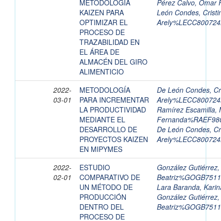
METODOLOGÍA
Pérez Calvo, Omar 
KAIZEN PARA
León Condes, Cristi
OPTIMIZAR EL
Arely%LECC8007
PROCESO DE
TRAZABILIDAD EN
EL ÁREA DE
ALMACÉN DEL GIRO
ALIMENTICIO
2022-
METODOLOGÍA
De León Condes, Cri
03-01
PARA INCREMENTAR
Arely%LECC8007
LA PRODUCTIVIDAD
Ramírez Escamilla, 
MEDIANTE EL
Fernanda%RAEF9
DESARROLLO DE
De León Condes, Cri
PROYECTOS KAIZEN
Arely%LECC8007
EN MIPYMES
2022-
ESTUDIO
González Gutiérrez,
02-01
COMPARATIVO DE
Beatriz%GOGB751
UN MÉTODO DE
Lara Baranda, Kari
PRODUCCIÓN
González Gutiérrez,
DENTRO DEL
Beatriz%GOGB751
PROCESO DE