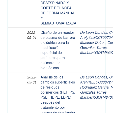
DESESPINADO Y
CORTE DEL NOPAL
DE FORMA MANUAL
Y
SEMIAUTOMATIZADA
2022-
Diseño de un reactor
De León Condes, Cri
05-01
de plasma de barrera
Arely%LECC8007
dieléctrica para la
Malanco Quiroz, Ce
modificación
González Torres,
superficial de
Maribel%GOTM84
polímeros para
aplicaciones
biomédicas
2022-
Análisis de los
De León Condes, Cri
03-01
cambios superficiales
Arely%LECC8007
de residuos
Rodríguez García, 
poliméricos (PET, PS,
González Torres,
PSE, HDPE, LDPE)
Maribel%GOTM84
después del
tratamiento por
plasma de resplandor