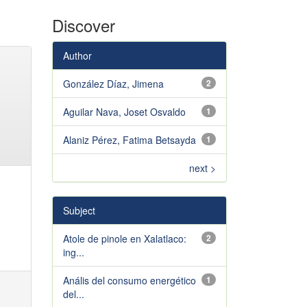
Discover
Author
González Díaz, Jimena
2
Aguilar Nava, Joset Osvaldo
1
Alaniz Pérez, Fatima Betsayda
1
next >
Subject
Atole de pinole en Xalatlaco:
2
ing...
Anális del consumo energético
1
del...