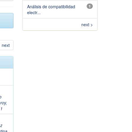
Análisis de compatibilidad
1
electr...
next >
next
o
roy,
11
ez
tina