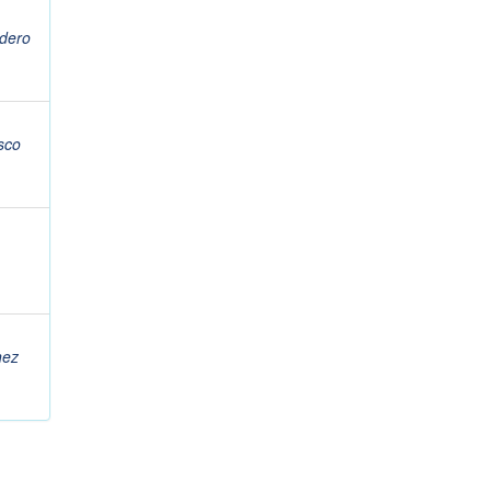
dero
sco
nez