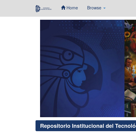
Home
Browse
Skip
navigation
Repositorio Institucional del Tecnol