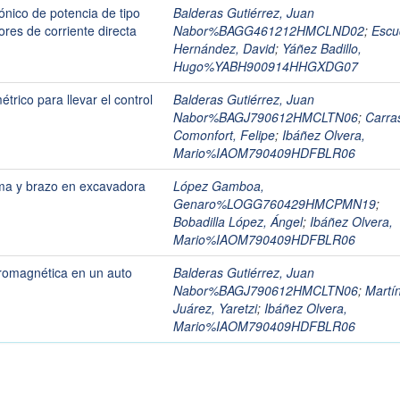
ónico de potencia de tipo
Balderas Gutiérrez, Juan
ores de corriente directa
Nabor%BAGG461212HMCLND02
;
Escu
Hernández, David
;
Yáñez Badillo,
Hugo%YABH900914HHGXDG07
rico para llevar el control
Balderas Gutiérrez, Juan
Nabor%BAGJ790612HMCLTN06
;
Carra
Comonfort, Felipe
;
Ibáñez Olvera,
Mario%IAOM790409HDFBLR06
uma y brazo en excavadora
López Gamboa,
Genaro%LOGG760429HMCPMN19
;
Bobadilla López, Ángel
;
Ibáñez Olvera,
Mario%IAOM790409HDFBLR06
tromagnética en un auto
Balderas Gutiérrez, Juan
Nabor%BAGJ790612HMCLTN06
;
Martí
Juárez, Yaretzi
;
Ibáñez Olvera,
Mario%IAOM790409HDFBLR06