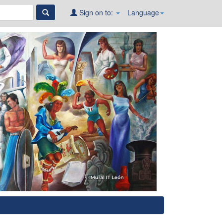
Sign on to:
Language