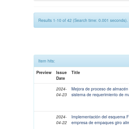
Results 1-10 of 42 (Search time: 0.001 seconds).
Item hits:
Preview
Issue
Title
Date
2024-
Mejora de proceso de almacén
04-23
sistema de requerimiento de ma
2024-
Implementación del esquema 
04-22
empresa de empaques giro alim