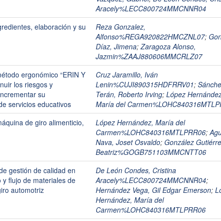
Aracely%LECC800724MMCNNR04
gredientes, elaboración y su
Reza Gonzalez,
Alfonso%REGA920822HMCZNL07
;
Gon
Díaz, Jimena
;
Zaragoza Alonso,
Jazmin%ZAAJ880606MMCRLZ07
 método ergonómico “ERIN Y
Cruz Jaramillo, Iván
ir los riesgos y
Lenin%CUJI890315HDFRRV01
;
Sánch
incrementar su
Terán, Roberto Irving
;
López Hernández
e servicios educativos
María del Carmen%LOHC840316MTL
áquina de giro alimenticio,
López Hernández, María del
Carmen%LOHC840316MTLPRR06
;
Agu
Nava, Joset Osvaldo
;
González Gutiérre
Beatriz%GOGB751103MMCNTT06
e gestión de calidad en
De León Condes, Cristina
y flujo de materiales de
Aracely%LECC800724MMCNNR04
;
ro automotriz
Hernández Vega, Gil Edgar Emerson
;
L
Hernández, María del
Carmen%LOHC840316MTLPRR06