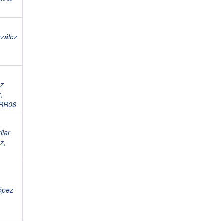
zález
ez
,
PRR06
ilar
z,
ópez