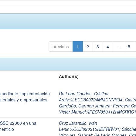
previous
1
2
3
4
...
5
Author(s)
 mediante implementación
De León Condes, Cristina
teriales y empresariales.
Arely%LECC800724MMCNNR04
;
Castr
Garduño, Carmen Junayra
;
Ferreyra Co
Víctor Manuel%FECV850412HMCRRC
FSSC 22000 en una
Cruz Jaramillo, Iván
enticio
Lenin%CUJI890315HDFRRV01
;
Sánch
Vázquez, Gabriel
;
De León Condes, Cris