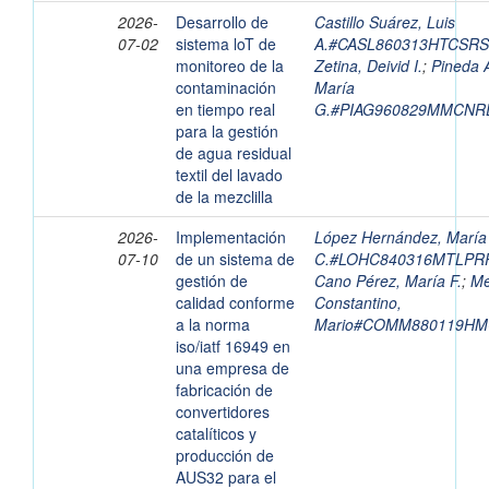
2026-
Desarrollo de
Castillo Suárez, Luis
07-02
sistema loT de
A.#CASL860313HTCSRS
monitoreo de la
Zetina, Deivid I.
;
Pineda 
contaminación
María
en tiempo real
G.#PIAG960829MMCNR
para la gestión
de agua residual
textil del lavado
de la mezclilla
2026-
Implementación
López Hernández, María
07-10
de un sistema de
C.#LOHC840316MTLPR
gestión de
Cano Pérez, María F.
;
Me
calidad conforme
Constantino,
a la norma
Mario#COMM880119H
iso/iatf 16949 en
una empresa de
fabricación de
convertidores
catalíticos y
producción de
AUS32 para el