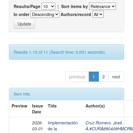
Results/Page
|
Sort items by
In order
Authors/record
Results 1-10 of 11 (Search time: 0.001 seconds).
previous
1
2
next
Item hits:
Preview
Issue
Title
Author(s)
Date
2026-
Implementación
Cruz Romero, José
03-01
de la
A.#CURA880408HMCRM