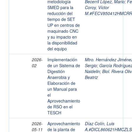
metodología
Becerril López, Mario
;
Fe
SMED para la
Coroy, Víctor
reducción del
M.#FECV850412HMCR
tiempo de SET
UP en centros de
maquinado CNC
y su impacto en
la disponibilidad
del equipo
2026-
Implementación
Mtro. Hernández Jiménez
02
de un Sistema de
Sergio
;
García Rodríguez
Digestión
Naidelin
;
Biol. Rivera Oli
Anaerobia y
Beatriz
Elaboración de
un Manual para
el
Aprovechamiento
de RSO en el
TESCH
2026-
Aprovechamiento
Díaz Colín, Luis
05-11
de la planta de
A.#DICL860621HMCZLS