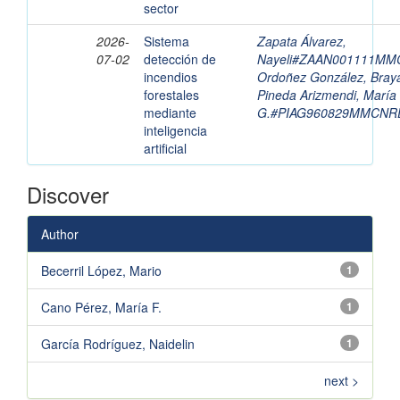
sector
2026-
Sistema
Zapata Álvarez,
07-02
detección de
Nayeli#ZAAN001111MM
incendios
Ordoñez González, Bray
forestales
Pineda Arizmendi, María
mediante
G.#PIAG960829MMCNR
inteligencia
artificial
Discover
Author
Becerril López, Mario
1
Cano Pérez, María F.
1
García Rodríguez, Naidelin
1
next >