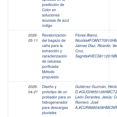
predicción de
Color en
soluciones
acuosas de azul
índigo
2026-
Revalorización
Flores Alamo,
05-11
del bagazo de
Nicolás#FOAN770910H
caña para la
Jaimes Diaz, Ricardo
;
Ve
extracción y
Cruz,
caracterización
Sagnite#VECS811201
de celulosa
purificada:
Método
propuesto
2026-
Diseño y
Gutiérrez Guzmán, Héct
04-21
prototipo de un
D.#GUGH850126HMCT
probador para un
León Dorantes, Jesús
;
C
hidrogenerador
Romero, José
para descargas
A.#CURA880408HMCN
pluviales