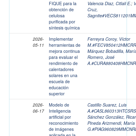
FIQUE para la
Valencia Diaz, Citlali E.
;
V
obtención de
Cruz,
celulosa
Sagnite#VECS811201
purificada por
síntesis química
2026-
Implementar
Ferreyra Coroy, Víctor
05-11
herramientas de
M.#FECV850412HMCR
mejora continua
Márquez Bobadilla, María
para evaluar el
Romero, José
rendimiento de
A.#CURA880408HMCN
calentadores
solares en una
escuela de
educación
superior
2026-
Modelo de
Castillo Suarez, Luis
06-17
Inteligencia
A.#CASL860313HTCSRS
artificial por
Sánchez González, Ricar
reconocimiento
Pineda Arizmendi, María
de imágenes
G.#PIAG960829MMCNR
aplicada en la