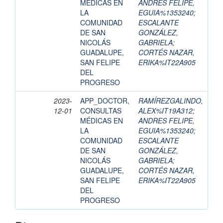
MÉDICAS EN
ANDRES FELIPE,
LA
EGUIA%1353240
;
COMUNIDAD
ESCALANTE
DE SAN
GONZÁLEZ,
NICOLÁS
GABRIELA
;
GUADALUPE,
CORTÉS NAZAR,
SAN FELIPE
ERIKA%IT22A905
DEL
PROGRESO
2023-
APP_DOCTOR,
RAMÍREZGALINDO,
12-01
CONSULTAS
ALEX%IT19A312
;
MÉDICAS EN
ANDRES FELIPE,
LA
EGUIA%1353240
;
COMUNIDAD
ESCALANTE
DE SAN
GONZÁLEZ,
NICOLÁS
GABRIELA
;
GUADALUPE,
CORTÉS NAZAR,
SAN FELIPE
ERIKA%IT22A905
DEL
PROGRESO