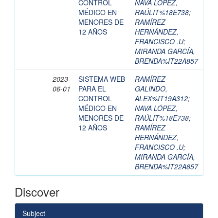
CONTROL
NAVA LÓPEZ,
MÉDICO EN
RAÚLIT%18E738
;
MENORES DE
RAMÍREZ
12 AÑOS
HERNÁNDEZ,
FRANCISCO .U
;
MIRANDA GARCÍA,
BRENDA%IT22A857
2023-
SISTEMA WEB
RAMÍREZ
06-01
PARA EL
GALINDO,
CONTROL
ALEX%IT19A312
;
MÉDICO EN
NAVA LÓPEZ,
MENORES DE
RAÚLIT%18E738
;
12 AÑOS
RAMÍREZ
HERNÁNDEZ,
FRANCISCO .U
;
MIRANDA GARCÍA,
BRENDA%IT22A857
Discover
Subject