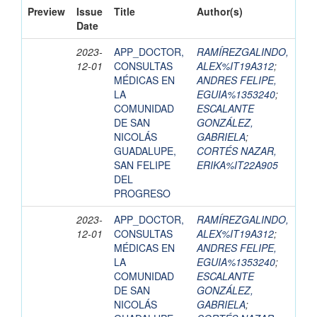
Preview
Issue
Title
Author(s)
Date
2023-
APP_DOCTOR,
RAMÍREZGALINDO,
12-01
CONSULTAS
ALEX%IT19A312
;
MÉDICAS EN
ANDRES FELIPE,
LA
EGUIA%1353240
;
COMUNIDAD
ESCALANTE
DE SAN
GONZÁLEZ,
NICOLÁS
GABRIELA
;
GUADALUPE,
CORTÉS NAZAR,
SAN FELIPE
ERIKA%IT22A905
DEL
PROGRESO
2023-
APP_DOCTOR,
RAMÍREZGALINDO,
12-01
CONSULTAS
ALEX%IT19A312
;
MÉDICAS EN
ANDRES FELIPE,
LA
EGUIA%1353240
;
COMUNIDAD
ESCALANTE
DE SAN
GONZÁLEZ,
NICOLÁS
GABRIELA
;