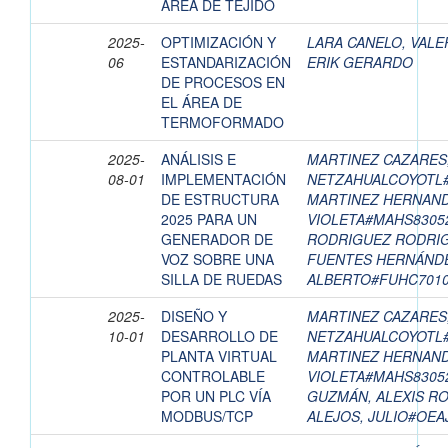
ÁREA DE TEJIDO
2025-
OPTIMIZACIÓN Y
LARA CANELO, VALE
06
ESTANDARIZACIÓN
ERIK GERARDO
DE PROCESOS EN
EL ÁREA DE
TERMOFORMADO
2025-
ANÁLISIS E
MARTINEZ CAZARES
08-01
IMPLEMENTACIÓN
NETZAHUALCOYOTL
DE ESTRUCTURA
MARTINEZ HERNAND
2025 PARA UN
VIOLETA#MAHS830
GENERADOR DE
RODRIGUEZ RODRIG
VOZ SOBRE UNA
FUENTES HERNÁNDE
SILLA DE RUEDAS
ALBERTO#FUHC701
2025-
DISEÑO Y
MARTINEZ CAZARES
10-01
DESARROLLO DE
NETZAHUALCOYOTL
PLANTA VIRTUAL
MARTINEZ HERNAND
CONTROLABLE
VIOLETA#MAHS830
POR UN PLC VÍA
GUZMÁN, ALEXIS R
MODBUS/TCP
ALEJOS, JULIO#OEA