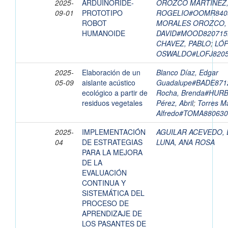
2025-
ARDUINORIDE-
OROZCO MARTÍNEZ
09-01
PROTOTIPO
ROGELIO#OOMR840
ROBOT
MORALES OROZCO,
HUMANOIDE
DAVID#MOOD82071
CHAVEZ, PABLO
;
LÓP
OSWALDO#LOFJ820
2025-
Elaboración de un
Blanco Díaz, Edgar
05-09
aislante acústico
Guadalupe#BADE87
ecológico a partir de
Rocha, Brenda#HU
residuos vegetales
Pérez, Abril
;
Torres Ma
Alfredo#TOMA88063
2025-
IMPLEMENTACIÓN
AGUILAR ACEVEDO,
04
DE ESTRATEGIAS
LUNA, ANA ROSA
PARA LA MEJORA
DE LA
EVALUACIÓN
CONTINUA Y
SISTEMÁTICA DEL
PROCESO DE
APRENDIZAJE DE
LOS PASANTES DE