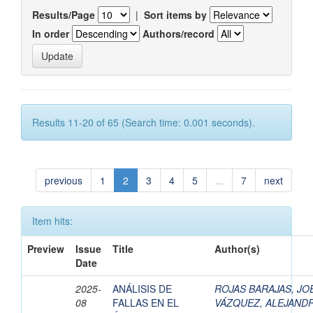
Results/Page
|
Sort items by
In order
Authors/record
Results 11-20 of 65 (Search time: 0.001 seconds).
previous
1
2
3
4
5
...
7
next
Item hits:
Preview
Issue
Title
Author(s)
Date
2025-
ANÁLISIS DE
ROJAS BARAJAS, JO
08
FALLAS EN EL
VÁZQUEZ, ALEJAND