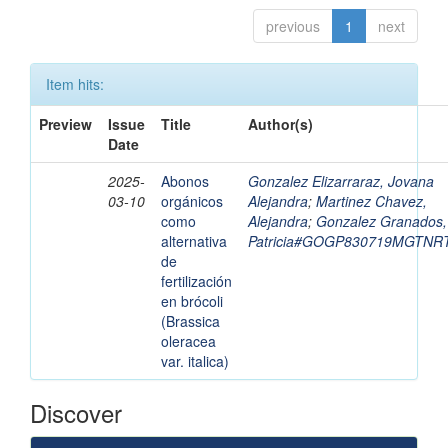
previous
1
next
Item hits:
Preview
Issue
Title
Author(s)
Date
2025-
Abonos
Gonzalez Elizarraraz, Jovana
03-10
orgánicos
Alejandra
;
Martinez Chavez,
como
Alejandra
;
Gonzalez Granados,
alternativa
Patricia#GOGP830719MGTNR
de
fertilización
en brócoli
(Brassica
oleracea
var. italica)
Discover