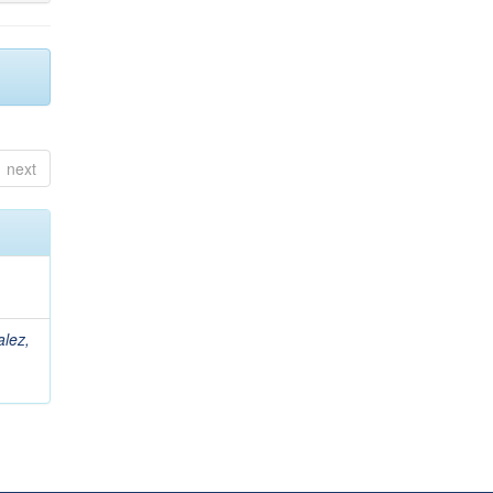
next
lez,