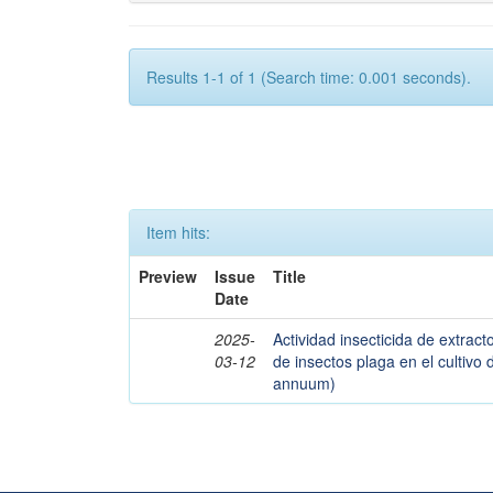
Results 1-1 of 1 (Search time: 0.001 seconds).
Item hits:
Preview
Issue
Title
Date
2025-
Actividad insecticida de extract
03-12
de insectos plaga en el cultivo
annuum)