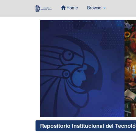
Home
Browse
Skip
navigation
Repositorio Institucional del Tecnol