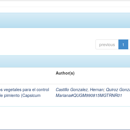
previous
1
Author(s)
os vegetales para el control
Castillo Gonzalez, Hernan
;
Quiroz Gonza
 de pimiento (Capsicum
Mariana#QUGM990815MGTRNR01