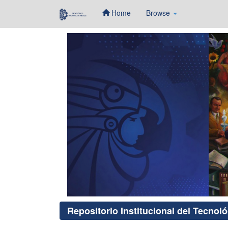
Home
Browse
Skip
navigation
Repositorio Institucional del Tecnol