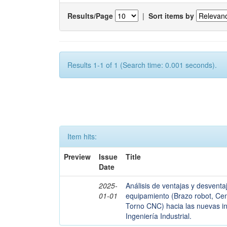
Results/Page
|
Sort items by
Results 1-1 of 1 (Search time: 0.001 seconds).
Item hits:
Preview
Issue
Title
Date
2025-
Análisis de ventajas y desventa
01-01
equipamiento (Brazo robot, C
Torno CNC) hacia las nuevas ins
Ingeniería Industrial.