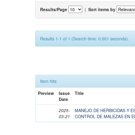
Results/Page
|
Sort items by
Results 1-1 of 1 (Search time: 0.001 seconds).
Item hits:
Preview
Issue
Title
Date
2025-
MANEJO DE HERBICIDAS Y E
03-21
CONTROL DE MALEZAS EN EL