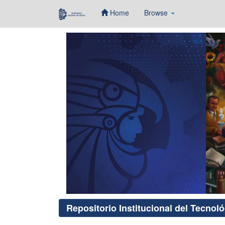
Home
Browse
Skip
navigation
Repositorio Institucional del Tecnol