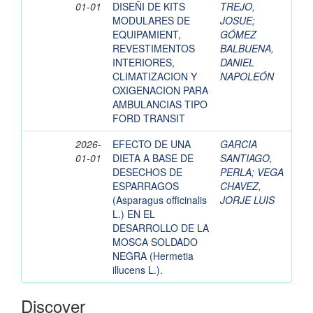
01-01
DISEÑI DE KITS
TREJO,
MODULARES DE
JOSUE
;
EQUIPAMIENT,
GÓMEZ
REVESTIMENTOS
BALBUENA,
INTERIORES,
DANIEL
CLIMATIZACION Y
NAPOLEÓN
OXIGENACION PARA
AMBULANCIAS TIPO
FORD TRANSIT
2026-
EFECTO DE UNA
GARCIA
01-01
DIETA A BASE DE
SANTIAGO,
DESECHOS DE
PERLA
;
VEGA
ESPARRAGOS
CHAVEZ,
(Asparagus officinalis
JORJE LUIS
L.) EN EL
DESARROLLO DE LA
MOSCA SOLDADO
NEGRA (Hermetia
illucens L.).
Discover