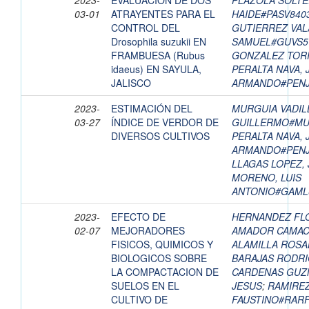
2023-
EVALUACIÓN DE DOS
PLAZOLA SOLTE
03-01
ATRAYENTES PARA EL
HAIDE#PASV840
CONTROL DEL
GUTIERREZ VAL
Drosophila suzukii EN
SAMUEL#GUVS5
FRAMBUESA (Rubus
GONZALEZ TORR
idaeus) EN SAYULA,
PERALTA NAVA,
JALISCO
ARMANDO#PENJ
2023-
ESTIMACIÓN DEL
MURGUIA VADIL
03-27
ÍNDICE DE VERDOR DE
GUILLERMO#MU
DIVERSOS CULTIVOS
PERALTA NAVA,
ARMANDO#PENJ
LLAGAS LOPEZ,
MORENO, LUIS
ANTONIO#GAML
2023-
EFECTO DE
HERNANDEZ FL
02-07
MEJORADORES
AMADOR CAMAC
FISICOS, QUIMICOS Y
ALAMILLA ROSA
BIOLOGICOS SOBRE
BARAJAS RODRI
LA COMPACTACION DE
CARDENAS GUZM
SUELOS EN EL
JESUS
;
RAMIREZ
CULTIVO DE
FAUSTINO#RAR