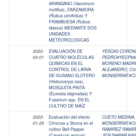
ARANDANO (Vaccinium
mytillus), ZARZAMORA
(Rubus ulmifolius) Y
FRAMBUESA (Rubus
idaeus) MEDIANTE DOS
UNIDADES
METEOROLOGICAS
2023-
EVALUACIÓN DE
YESCAS CORON
03-01
CUATRO MOLÉCULAS
PEDRO#YECP68
QUÍMICAS EN EL
MORENO MADRI
CONTROL DE LARVA
ALEJANDRO
;
CU
DE GUSANO ELOTERO
MONSERRAT#CU
(Helicoverpa zea),
MOSQUITA PINTA
(Euxesta stigmatias) Y
Fusarium spp. EN EL
CULTIVO DE MAÍZ
2023-
Evaluación del efecto
CUETO MEDINA,
01-25
Chronos y Stoma en el
MONSERRAT#CU
cultivo Bell Papper
RAMIREZ RAMIR
(Capsicum annum)
JESUS#RARJ69