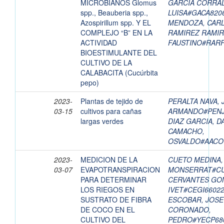
MICROBIANOS Glomus
GARCIA CORRAL
spp., Beauberia spp.,
LUISA#GACA82
Azospirillum spp. Y EL
MENDOZA, CAR
COMPLEJO “B” EN LA
RAMIREZ RAMIR
ACTIVIDAD
FAUSTINO#RAR
BIOESTIMULANTE DEL
CULTIVO DE LA
CALABACITA (Cucúrbita
pepo)
2023-
Plantas de tejido de
PERALTA NAVA,
03-15
cultivos para cañas
ARMANDO#PENJ
largas verdes
DIAZ GARCIA, D
CAMACHO,
OSVALDO#AACO
2023-
MEDICION DE LA
CUETO MEDINA,
03-07
EVAPOTRANSPIRACION
MONSERRAT#CU
PARA DETERMINAR
CERVANTES GON
LOS RIEGOS EN
IVET#CEGI6602
SUSTRATO DE FIBRA
ESCOBAR, JOS
DE COCO EN EL
CORONADO,
CULTIVO DEL
PEDRO#YECP68