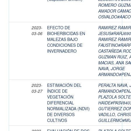
ROMERO GUZMA
AMADOR CAMAC
OSVALDO#AACO
2023-
EFECTO DE
RAMIREZ RAMIR
03-06
BIOHERBICIDAS EN
JESUS#RARJ69
MALEZAS BAJO
RAMIREZ RAMIR
CONDICIONES DE
FAUSTINO#RAR
INVERNADERO
CASTAÑEDA ROD
GUZMAN RUIZ, 
MACIAS, ANA S
NAVA, JORGE
ARMANDO#PENJ
2023-
ESTIMACIÓN DEL
PERALTA NAVA,
03-27
ÍNDICE DE
ARMANDO#PENJ
VEGETACIÓN
PLAZOLA SOLTE
DIFERENCIAL
HAIDE#PASV840
NORMALIZADA (NDVI)
GUTIERREZ DON
DE DIVERSOS
VADILLO, CHRIS
CULTIVOS
GUILLERMO#MU