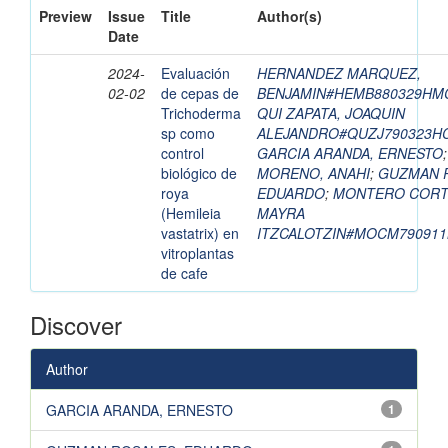
Preview
Issue
Title
Author(s)
Date
2024-
Evaluación
HERNANDEZ MARQUEZ,
02-02
de cepas de
BENJAMIN#HEMB880329HM
Trichoderma
QUI ZAPATA, JOAQUIN
sp como
ALEJANDRO#QUZJ790323H
control
GARCIA ARANDA, ERNESTO
biológico de
MORENO, ANAHI
;
GUZMAN 
roya
EDUARDO
;
MONTERO CORT
(Hemileia
MAYRA
vastatrix) en
ITZCALOTZIN#MOCM79091
vitroplantas
de cafe
Discover
Author
GARCIA ARANDA, ERNESTO
1