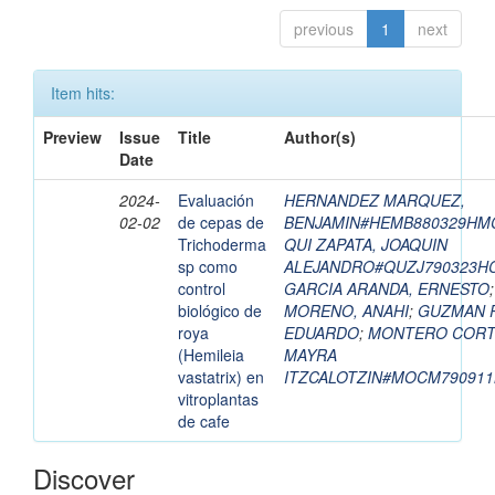
previous
1
next
Item hits:
Preview
Issue
Title
Author(s)
Date
2024-
Evaluación
HERNANDEZ MARQUEZ,
02-02
de cepas de
BENJAMIN#HEMB880329HM
Trichoderma
QUI ZAPATA, JOAQUIN
sp como
ALEJANDRO#QUZJ790323H
control
GARCIA ARANDA, ERNESTO
biológico de
MORENO, ANAHI
;
GUZMAN 
roya
EDUARDO
;
MONTERO CORT
(Hemileia
MAYRA
vastatrix) en
ITZCALOTZIN#MOCM79091
vitroplantas
de cafe
Discover