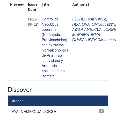
Preview
Issue
Title
Author(s)
Date
2022-
Control de
FLORES MARTINEZ,
09-02
Nacobbus
HECTOR#FOMH650922H
aberrans
AYALA AMEZCUA, JORGE
(Nematoda:
MURAIRA, IRMA
Pratylenchidae)
GUADALUPE#LOMI60082
con extractos
hidroalcohólicos
de Artemisia
ludovisiana y
Artemisia
absinthium en
jitomate
Discover
Author
AYALA AMEZCUA, JORGE
1