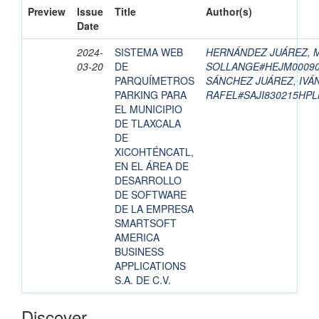
Preview
Issue
Title
Author(s)
Date
2024-
SISTEMA WEB
HERNÁNDEZ JUÁREZ, M
03-20
DE
SOLLANGE#HEJM0009
PARQUÍMETROS
SÁNCHEZ JUÁREZ, IVÁ
PARKING PARA
RAFEL#SAJI830215HP
EL MUNICIPIO
DE TLAXCALA
DE
XICOHTÉNCATL,
EN EL ÁREA DE
DESARROLLO
DE SOFTWARE
DE LA EMPRESA
SMARTSOFT
AMERICA
BUSINESS
APPLICATIONS
S.A. DE C.V.
Discover