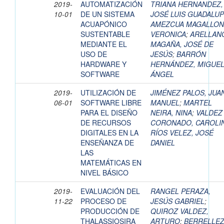
2019-
AUTOMATIZACIÓN
TRIANA HERNANDEZ,
10-01
DE UN SISTEMA
JOSÉ LUIS GUADALU
ACUAPÓNICO
AMEZCUA MAGALLON
SUSTENTABLE
VERONICA
;
ARELLAN
MEDIANTE EL
MAGAÑA, JOSÉ DE
USO DE
JESÚS
;
BARRÓN
HARDWARE Y
HERNÁNDEZ, MIGUE
SOFTWARE
ÁNGEL
2019-
UTILIZACIÓN DE
JIMÉNEZ PALOS, JUA
06-01
SOFTWARE LIBRE
MANUEL
;
MARTEL
PARA EL DISEÑO
NEIRA, NINA
;
VALDEZ
DE RECURSOS
CORONADO, CAROLI
DIGITALES EN LA
RÍOS VELEZ, JOSÉ
ENSEÑANZA DE
DANIEL
LAS
MATEMÁTICAS EN
NIVEL BÁSICO
2019-
EVALUACIÓN DEL
RANGEL PERAZA,
11-22
PROCESO DE
JESÚS GABRIEL
;
PRODUCCIÓN DE
QUIROZ VALDEZ,
THALASSIOSIRA
ARTURO
;
BERRELLE