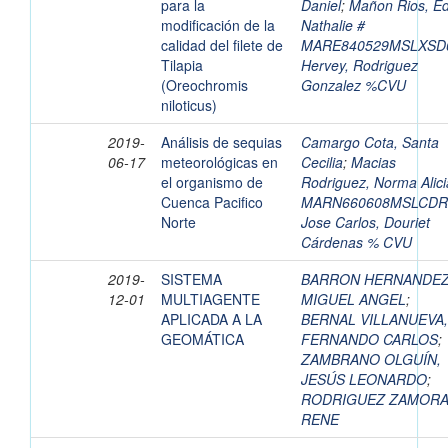
para la
Daniel
;
Mañon Rios, E
modificación de la
Nathalie #
calidad del filete de
MARE840529MSLXSD
Tilapia
Hervey, Rodriguez
(Oreochromis
Gonzalez %CVU
niloticus)
2019-
Análisis de sequias
Camargo Cota, Santa
06-17
meteorológicas en
Cecilia
;
Macias
el organismo de
Rodriguez, Norma Alici
Cuenca Pacifico
MARN660608MSLCDR
Norte
Jose Carlos, Douriet
Cárdenas % CVU
2019-
SISTEMA
BARRON HERNANDEZ
12-01
MULTIAGENTE
MIGUEL ANGEL
;
APLICADA A LA
BERNAL VILLANUEVA,
GEOMÁTICA
FERNANDO CARLOS
;
ZAMBRANO OLGUÍN,
JESÚS LEONARDO
;
RODRIGUEZ ZAMORA
RENE