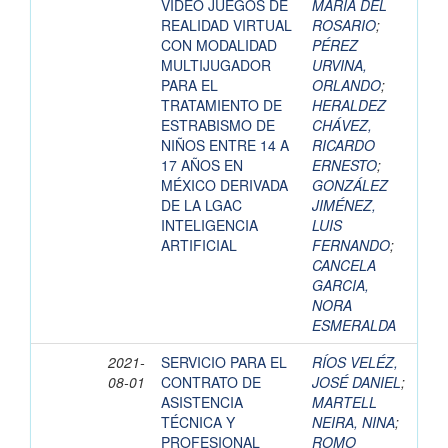
VIDEO JUEGOS DE
MARÍA DEL
REALIDAD VIRTUAL
ROSARIO
;
CON MODALIDAD
PÉREZ
MULTIJUGADOR
URVINA,
PARA EL
ORLANDO
;
TRATAMIENTO DE
HERALDEZ
ESTRABISMO DE
CHÁVEZ,
NIÑOS ENTRE 14 A
RICARDO
17 AÑOS EN
ERNESTO
;
MÉXICO DERIVADA
GONZÁLEZ
DE LA LGAC
JIMÉNEZ,
INTELIGENCIA
LUIS
ARTIFICIAL
FERNANDO
;
CANCELA
GARCIA,
NORA
ESMERALDA
2021-
SERVICIO PARA EL
RÍOS VELÉZ,
08-01
CONTRATO DE
JOSÉ DANIEL
;
ASISTENCIA
MARTELL
TÉCNICA Y
NEIRA, NINA
;
PROFESIONAL
ROMO