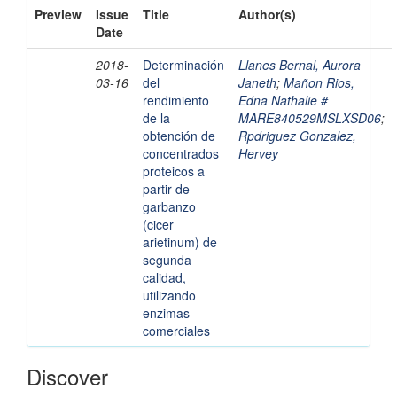
Preview
Issue
Title
Author(s)
Date
2018-
Determinación
Llanes Bernal, Aurora
03-16
del
Janeth
;
Mañon Rios,
rendimiento
Edna Nathalie #
de la
MARE840529MSLXSD06
;
obtención de
Rpdriguez Gonzalez,
concentrados
Hervey
proteicos a
partir de
garbanzo
(cicer
arietinum) de
segunda
calidad,
utilizando
enzimas
comerciales
Discover