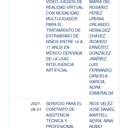
VIDEO JUEGOS DE
MARÍA DEL
REALIDAD VIRTUAL
ROSARIO
;
CON MODALIDAD
PÉREZ
MULTIJUGADOR
URVINA,
PARA EL
ORLANDO
;
TRATAMIENTO DE
HERALDEZ
ESTRABISMO DE
CHÁVEZ,
NIÑOS ENTRE 14 A
RICARDO
17 AÑOS EN
ERNESTO
;
MÉXICO DERIVADA
GONZÁLEZ
DE LA LGAC
JIMÉNEZ,
INTELIGENCIA
LUIS
ARTIFICIAL
FERNANDO
;
CANCELA
GARCIA,
NORA
ESMERALDA
2021-
SERVICIO PARA EL
RÍOS VELÉZ,
08-01
CONTRATO DE
JOSÉ DANIEL
;
ASISTENCIA
MARTELL
TÉCNICA Y
NEIRA, NINA
;
PROFESIONAL
ROMO