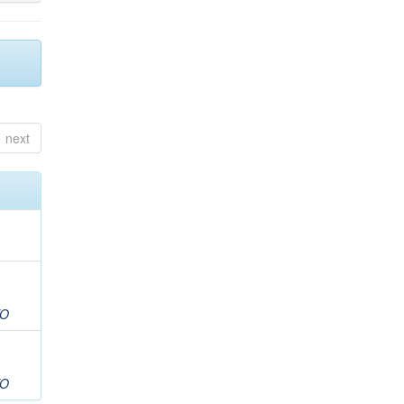
next
TO
TO