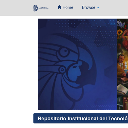
Home
Browse
Skip
navigation
Repositorio Institucional del Tecnol