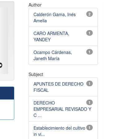
Author
Calderón Gama, Inés
2
Amelia
CARO ARMENTA,
1
YANDEY
Ocampo Cárdenas,
1
Janeth María
Subject
APUNTES DE DERECHO
1
FISCAL
DERECHO
1
EMPRESARIAL REVISADO Y
C ...
Establecimiento del cultivo
1
in vi...