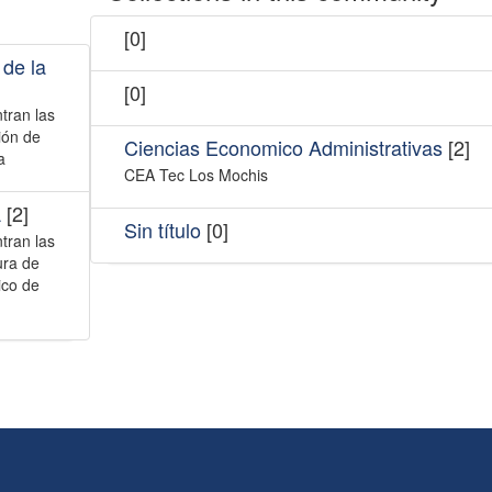
[0]
de la
[0]
tran las
ión de
Ciencias Economico Administrativas
[2]
a
CEA Tec Los Mochis
A
[2]
Sin título
[0]
tran las
ura de
ico de