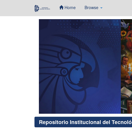
Home
Browse
Skip
navigation
Repositorio Institucional del Tecnol