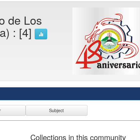
co de Los
a) : [4]
Collections in this community