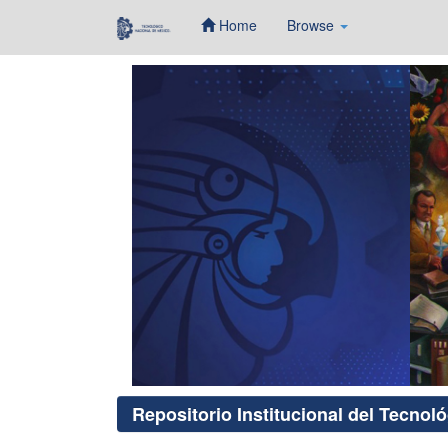
Home
Browse
Skip
navigation
Repositorio Institucional del Tecnol