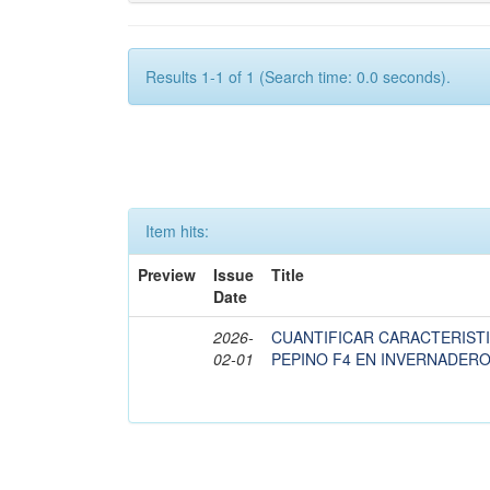
Results 1-1 of 1 (Search time: 0.0 seconds).
Item hits:
Preview
Issue
Title
Date
2026-
CUANTIFICAR CARACTERIST
02-01
PEPINO F4 EN INVERNADER