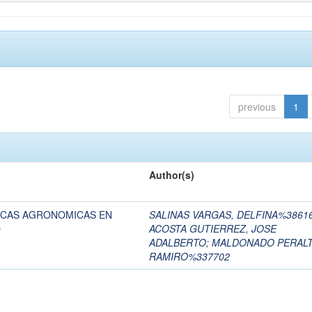
previous
1
Author(s)
ICAS AGRONOMICAS EN
SALINAS VARGAS, DELFINA%3861
O
ACOSTA GUTIERREZ, JOSE
ADALBERTO
;
MALDONADO PERALT
RAMIRO%337702