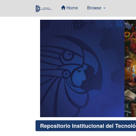
Home
Browse
Skip
navigation
Repositorio Institucional del Tecnol