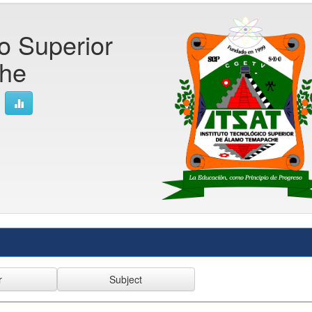
co Superior
he
]