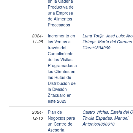
en la Cadena
Productiva de
una Empresa
de Alimentos
Procesados
2024-
Incremento en
Luna Torija, José Luis
;
Arc
11-25
las Ventas a
Ortega, María del Carmen
través del
Clara%804969
Cumplimiento
de las Visitas
Programadas a
los Clientes en
las Rutas de
Distribución de
la División
Zitácuaro en
este 2023
2024-
Plan de
Castro Vilchis, Estela del
12-13
Negocios para
Tovilla Espadas, Manuel
un Centro de
Antonio%808616
Asesoría