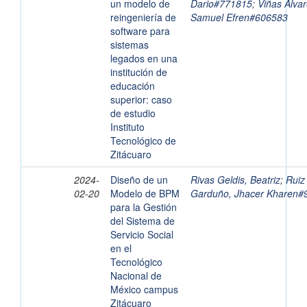
un modelo de
Dario#771815
;
Viñas Alvar
reingeniería de
Samuel Efren#606583
software para
sistemas
legados en una
institución de
educación
superior: caso
de estudio
Instituto
Tecnológico de
Zitácuaro
2024-
Diseño de un
Rivas Geldis, Beatriz
;
Ruiz
02-20
Modelo de BPM
Garduño, Jhacer Kharen#
para la Gestión
del Sistema de
Servicio Social
en el
Tecnológico
Nacional de
México campus
Zitácuaro