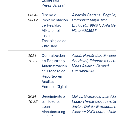
Esmeralda
Perez Salazar
2024-
Diseño e
Albarrán Santana, Rogelio
08-12
Implementación
Rodriguez Maya, Noel
de Realidad
Enrique%168091
;
Avila Ge
Mixta en el
Himer#203527
Instituto
Tecnológico de
Zitácuaro
2024-
Centralización
Alanís Hernández, Enrique
12-01
de Registros y
Sandoval, Eduardo%1114
Automatización
Viñas Alvarez, Samuel
de Proceso de
Efren#606583
Reporteo en
Análisis
Forense Digital
2024-
Seguimiento a
Quiróz Granados, Luis Alb
10-28
la Filosofía
López Hernández, Francis
Lean
Javier
;
Quiróz Granados, L
Manufacturing
Alberto#QUGL690627HM