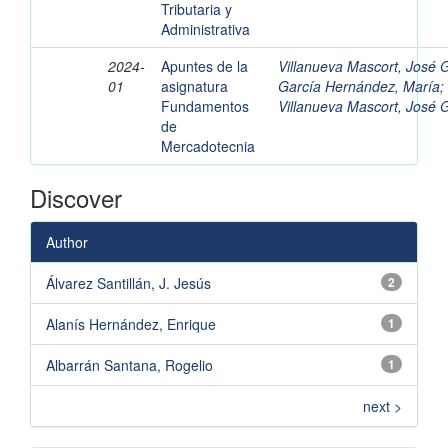
Tributaria y
Administrativa
2024-
Apuntes de la
Villanueva Mascort, José 
01
asignatura
García Hernández, María
;
Fundamentos
Villanueva Mascort, José 
de
Mercadotecnia
Discover
Author
Álvarez Santillán, J. Jesús
2
Alanís Hernández, Enrique
1
Albarrán Santana, Rogelio
1
next >