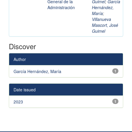
General de la
Guimel
;
García
Administración
Hernández,
María
;
Villanueva
Mascort, José
Guimel
Discover
Author
García Hernández, María
1
Date issued
2023
1