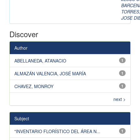
BARCEN
TORRES
JOSE DI
Discover
Author
ABELLANEDA, ATANACIO
1
ALMAZÁN VALENCIA, JOSÉ MARÍA
1
CHAVEZ, MONROY
1
next >
Subject
"INVENTARIO FLORÍSTICO DEL ÁREA N...
1