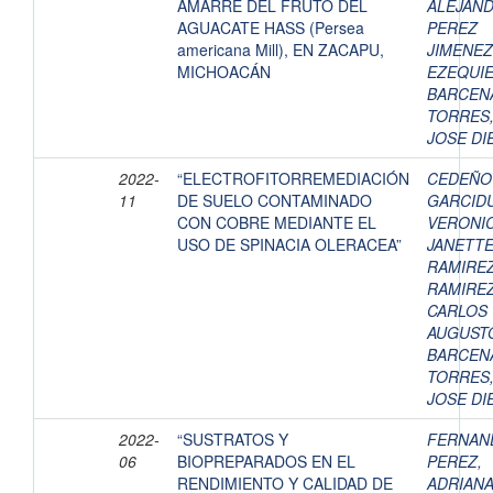
AMARRE DEL FRUTO DEL
ALEJAN
AGUACATE HASS (Persea
PEREZ
americana Mill), EN ZACAPU,
JIMENEZ
MICHOACÁN
EZEQUI
BARCEN
TORRES
JOSE DI
2022-
“ELECTROFITORREMEDIACIÓN
CEDEÑO
11
DE SUELO CONTAMINADO
GARCID
CON COBRE MEDIANTE EL
VERONI
USO DE SPINACIA OLERACEA”
JANETT
RAMIRE
RAMIREZ
CARLOS
AUGUST
BARCEN
TORRES
JOSE DI
2022-
“SUSTRATOS Y
FERNAN
06
BIOPREPARADOS EN EL
PEREZ,
RENDIMIENTO Y CALIDAD DE
ADRIAN