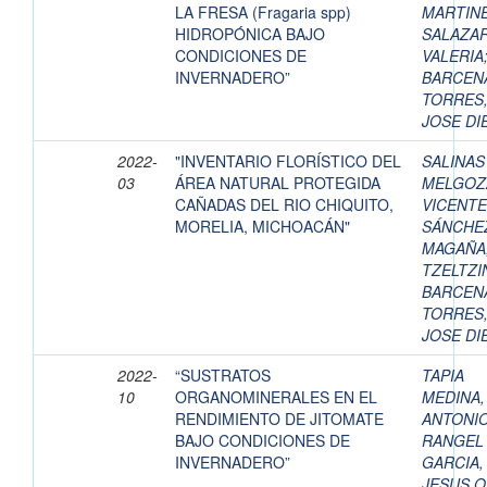
LA FRESA (Fragaria spp)
MARTIN
HIDROPÓNICA BAJO
SALAZAR
CONDICIONES DE
VALERIA
INVERNADERO”
BARCEN
TORRES
JOSE DI
2022-
"INVENTARIO FLORÍSTICO DEL
SALINAS
03
ÁREA NATURAL PROTEGIDA
MELGOZ
CAÑADAS DEL RIO CHIQUITO,
VICENTE
MORELIA, MICHOACÁN"
SÁNCHE
MAGAÑA
TZELTZI
BARCEN
TORRES
JOSE DI
2022-
“SUSTRATOS
TAPIA
10
ORGANOMINERALES EN EL
MEDINA,
RENDIMIENTO DE JITOMATE
ANTONI
BAJO CONDICIONES DE
RANGEL
INVERNADERO”
GARCIA,
JESUS 