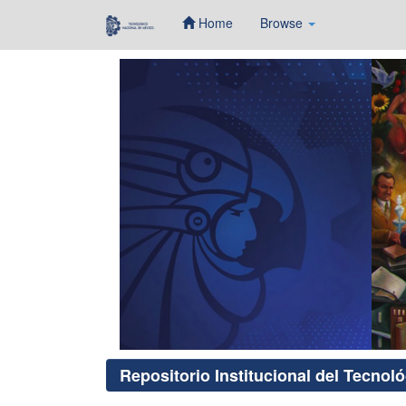
Home
Browse
Skip
navigation
Repositorio Institucional del Tecnol