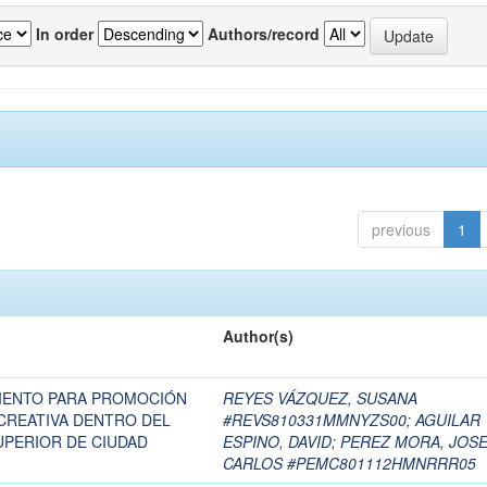
In order
Authors/record
previous
1
Author(s)
IENTO PARA PROMOCIÓN
REYES VÁZQUEZ, SUSANA
CREATIVA DENTRO DEL
#REVS810331MMNYZS00
;
AGUILAR
UPERIOR DE CIUDAD
ESPINO, DAVID
;
PEREZ MORA, JOS
CARLOS #PEMC801112HMNRRR05