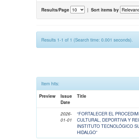
Results/Page
|
Sort items by
Results 1-1 of 1 (Search time: 0.001 seconds).
Item hits:
Preview
Issue
Title
Date
2026-
“FORTALECER EL PROCEDIM
01-01
CULTURAL, DEPORTIVA Y RE
INSTITUTO TECNOLÓGICO S
HIDALGO”