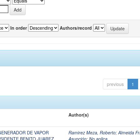
In order
Authors/record
previous
1
Author(s)
GENERADOR DE VAPOR
Ramirez Meza, Roberto
;
Almeida Fr
SIDENTE BENITO JUAREZ
Asunción
;
No aplica