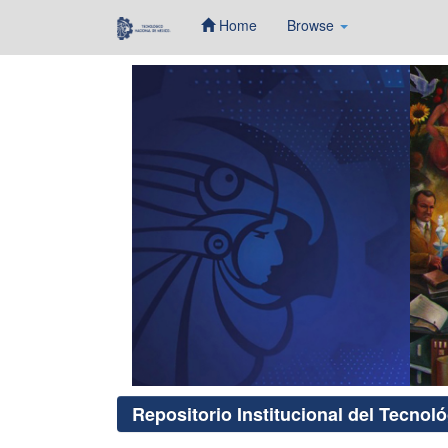
Home
Browse
Skip
navigation
Repositorio Institucional del Tecnol