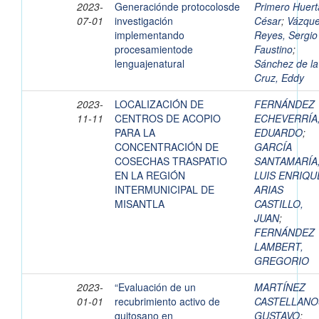
2023-
Generaciónde protocolosde
Primero Huert
07-01
investigación
César
;
Vázqu
implementando
Reyes, Sergio
procesamientode
Faustino
;
lenguajenatural
Sánchez de la
Cruz, Eddy
2023-
LOCALIZACIÓN DE
FERNÁNDEZ
11-11
CENTROS DE ACOPIO
ECHEVERRÍA
PARA LA
EDUARDO
;
CONCENTRACIÓN DE
GARCÍA
COSECHAS TRASPATIO
SANTAMARÍA
EN LA REGIÓN
LUIS ENRIQU
INTERMUNICIPAL DE
ARIAS
MISANTLA
CASTILLO,
JUAN
;
FERNÁNDEZ
LAMBERT,
GREGORIO
2023-
“Evaluación de un
MARTÍNEZ
01-01
recubrimiento activo de
CASTELLANO
quitosano en
GUSTAVO
;