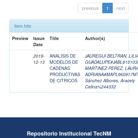
previous
1
next
Item hits:
Preview
Issue
Title
Author(s)
Date
2019-
ANALISIS DE
JAUREGUI BELTRAN, LILI
12-13
MODELOS DE
GUADALUPE#JABL81010
CADENAS
MARTINEZ PEREZ, LAUR
PRODUCTIVAS
ADRIANA#MAPL960917M
DE CITRICOS
Sánchez Albores, Aracely
Celina%244332
Repositorio Institucional TecNM