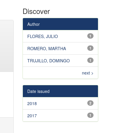
Discover
Author
FLORES, JULIO
1
ROMERO, MARTHA
1
TRUJILLO, DOMINGO
1
next >
Date issued
2018
2
2017
1