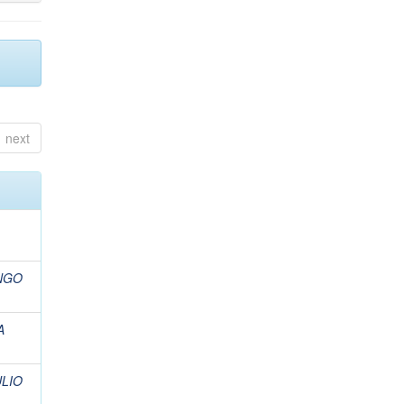
next
NGO
A
ULIO