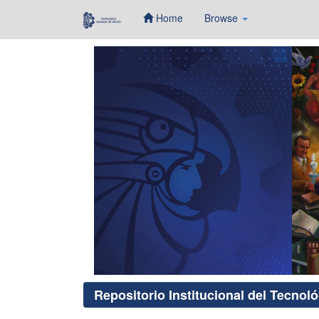
Home
Browse
Skip
navigation
Repositorio Institucional del Tecnol