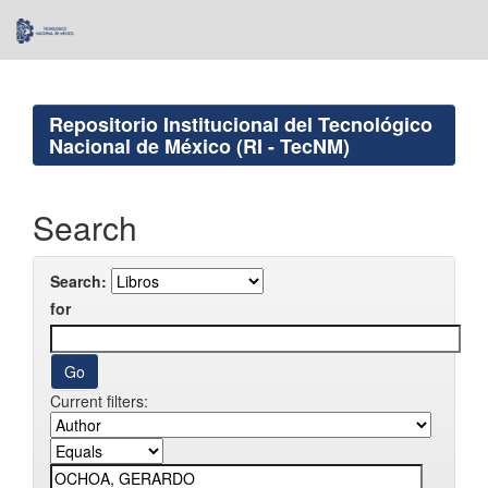
Skip
navigation
Repositorio Institucional del Tecnológico
Nacional de México (RI - TecNM)
Search
Search:
for
Current filters: