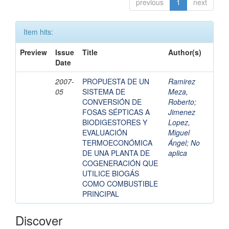
previous
1
next
Item hits:
Preview
Issue
Title
Author(s)
Date
2007-
PROPUESTA DE UN
Ramirez
05
SISTEMA DE
Meza,
CONVERSIÓN DE
Roberto
;
FOSAS SÉPTICAS A
Jimenez
BIODIGESTORES Y
Lopez,
EVALUACIÓN
Miguel
TERMOECONÓMICA
Ángel
;
No
DE UNA PLANTA DE
aplica
COGENERACIÓN QUE
UTILICE BIOGÁS
COMO COMBUSTIBLE
PRINCIPAL
Discover