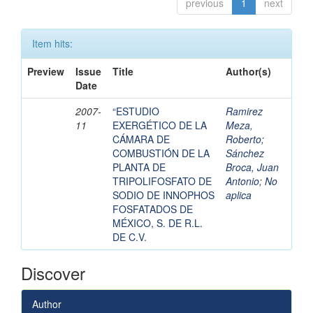
previous
1
next
Item hits:
Preview
Issue
Title
Author(s)
Date
2007-
“ESTUDIO
Ramirez
11
EXERGÉTICO DE LA
Meza,
CÁMARA DE
Roberto
;
COMBUSTIÓN DE LA
Sánchez
PLANTA DE
Broca, Juan
TRIPOLIFOSFATO DE
Antonio
;
No
SODIO DE INNOPHOS
aplica
FOSFATADOS DE
MÉXICO, S. DE R.L.
DE C.V.
Discover
Author