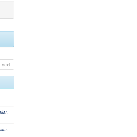
next
lar,
lar,