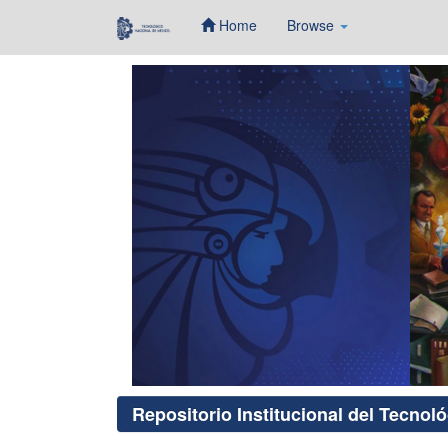
Home
Browse
Skip
navigation
Repositorio Institucional del Tecnol