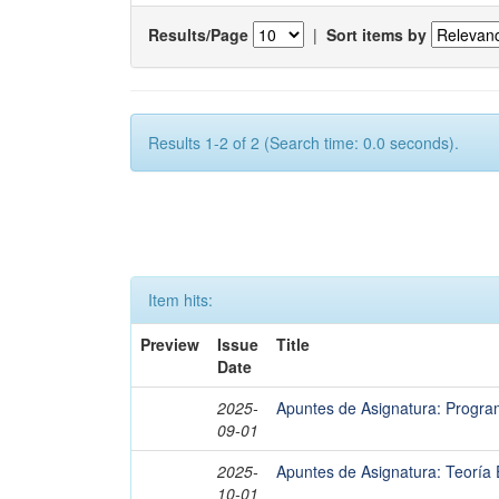
Results/Page
|
Sort items by
Results 1-2 of 2 (Search time: 0.0 seconds).
Item hits:
Preview
Issue
Title
Date
2025-
Apuntes de Asignatura: Progr
09-01
2025-
Apuntes de Asignatura: Teoría
10-01