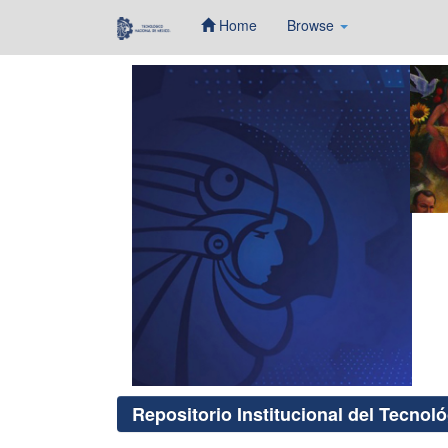
Home
Browse
Skip
navigation
Repositorio Institucional del Tecnol