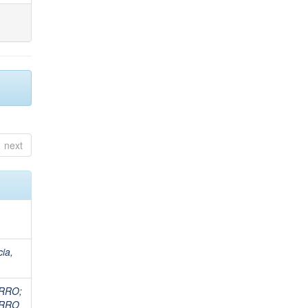
next
cia,
ORRO
;
ORRO