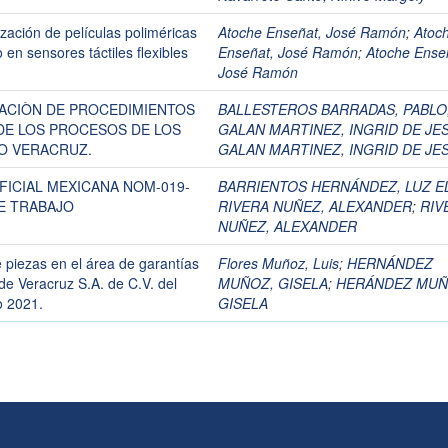
zación de películas poliméricas
Atoche Enseñat, José Ramón
;
Atoc
en sensores táctiles flexibles
Enseñat, José Ramón
;
Atoche Ense
José Ramón
ACIÒN DE PROCEDIMIENTOS
BALLESTEROS BARRADAS, PABLO
DE LOS PROCESOS DE LOS
GALAN MARTINEZ, INGRID DE JE
O VERACRUZ.
GALAN MARTINEZ, INGRID DE JE
FICIAL MEXICANA NOM-019-
BARRIENTOS HERNÁNDEZ, LUZ E
E TRABAJO
RIVERA NUÑEZ, ALEXANDER
;
RIV
NUÑEZ, ALEXANDER
 piezas en el área de garantías
Flores Muñoz, Luis
;
HERNÁNDEZ
de Veracruz S.A. de C.V. del
MUÑOZ, GISELA
;
HERÁNDEZ MUÑ
o 2021.
GISELA