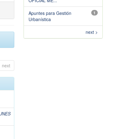
OFICIAL ME...
Apuntes para Gestión
1
Urbanística
next >
next
UNES