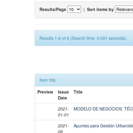
Results/Page
|
Sort items by
Results 1-6 of 6 (Search time: 0.001 seconds).
Item hits:
Preview
Issue
Title
Date
2021-
MODELO DE NEGOCIOS: TÉC
01-01
2021-
Apuntes para Gestión Urbaníst
08