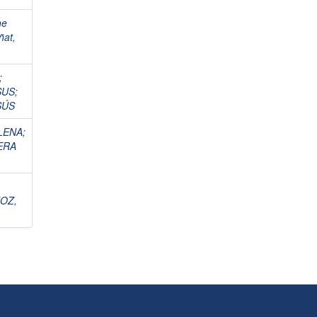
he
ñat,
;
SUS
;
SÚS
LENA
;
ERA
OZ,