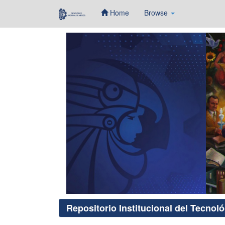
Home
Browse
Skip
navigation
Repositorio Institucional del Tecnol