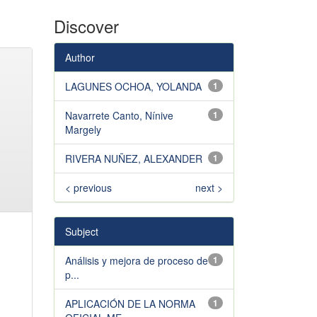
Discover
Author
LAGUNES OCHOA, YOLANDA
1
Navarrete Canto, Nínive
1
Margely
RIVERA NUÑEZ, ALEXANDER
1
< previous
next >
Subject
Análisis y mejora de proceso de
1
p...
APLICACIÓN DE LA NORMA
1