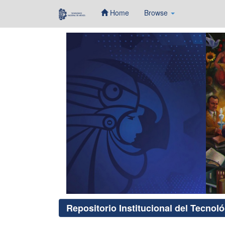
Home
Browse
Skip
navigation
Repositorio Institucional del Tecnol