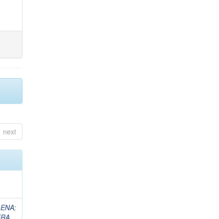
next
LENA
;
ERA