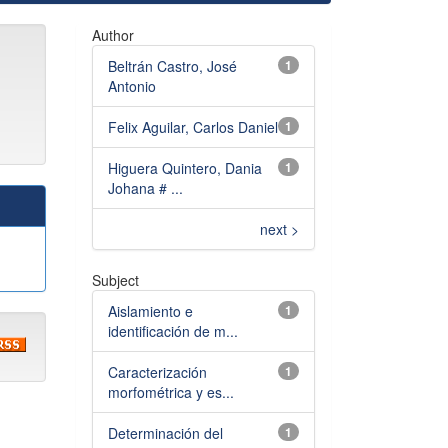
Author
Beltrán Castro, José
1
Antonio
Felix Aguilar, Carlos Daniel
1
Higuera Quintero, Dania
1
Johana # ...
next >
Subject
Aislamiento e
1
identificación de m...
Caracterización
1
morfométrica y es...
Determinación del
1