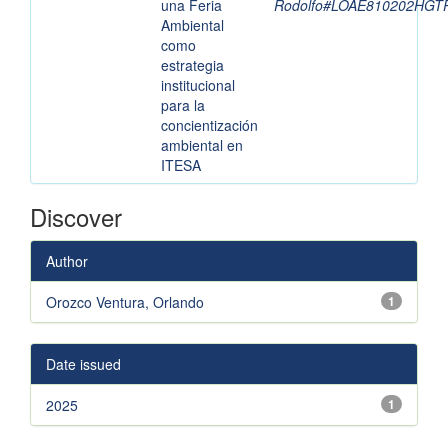
una Feria
Rodolfo#LOAE810202HGT
Ambiental
como
estrategia
institucional
para la
concientización
ambiental en
ITESA
Discover
Author
Orozco Ventura, Orlando
1
Date issued
2025
1