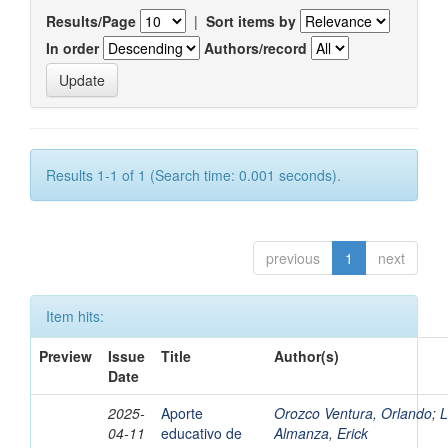
Results/Page
|
Sort items by
In order
Authors/record
Results 1-1 of 1 (Search time: 0.001 seconds).
previous
1
next
Item hits:
Preview
Issue
Title
Author(s)
Date
2025-
Aporte
Orozco Ventura, Orlando
;
L
04-11
educativo de
Almanza, Erick