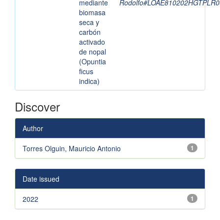
mediante
Rodolfo#LOAE810202HGTPLR0
biomasa
seca y
carbón
activado
de nopal
(Opuntia
ficus
indica)
Discover
Author
Torres Olguin, Mauricio Antonio
1
Date issued
2022
1