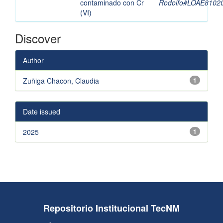
contaminado con Cr
Rodolfo#LOAE810
(VI)
Discover
Author
Zuñiga Chacon, Claudia
1
Date issued
2025
1
Repositorio Institucional TecNM