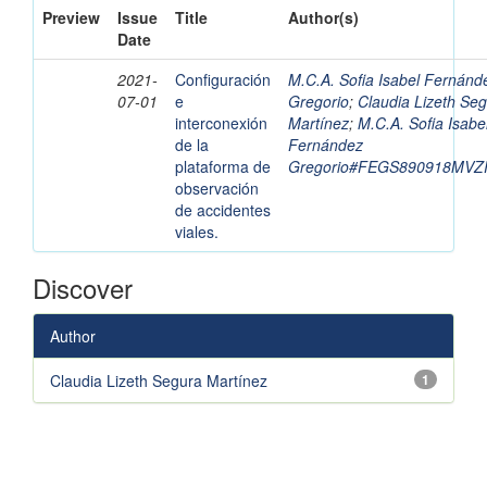
Preview
Issue
Title
Author(s)
Date
2021-
Configuración
M.C.A. Sofia Isabel Fernánd
07-01
e
Gregorio
;
Claudia Lizeth Se
interconexión
Martínez
;
M.C.A. Sofia Isabe
de la
Fernández
plataforma de
Gregorio#FEGS890918MV
observación
de accidentes
viales.
Discover
Author
Claudia Lizeth Segura Martínez
1