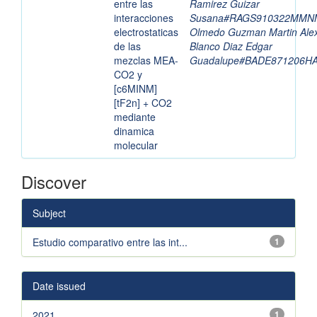
entre las
Ramirez Guizar
interacciones
Susana#RAGS910322MMN
electrostaticas
Olmedo Guzman Martin Alex
de las
Blanco Diaz Edgar
mezclas MEA-
Guadalupe#BADE871206H
CO2 y
[c6MINM]
[tF2n] + CO2
mediante
dinamica
molecular
Discover
Subject
Estudio comparativo entre las int...
1
Date issued
2021
1